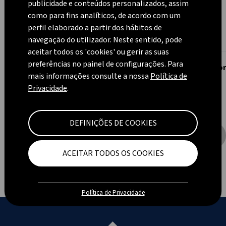
publicidade e conteúdos personalizados, assim
como para fins analíticos, de acordo com um
perfil elaborado a partir dos hábitos de
navegação do utilizador. Neste sentido, pode
aceitar todos os 'cookies' ou gerir as suas
preferências no painel de configurações. Para
Chama Azul 4200 Preto
Chama Azul CHIC (Bo
mais informações consulte a nossa
Política de
Privacidade
.
121,00 €
146,00 €
DEFINIÇÕES DE COOKIES
ACEITAR TODOS OS COOKIES
Política de Privacidade