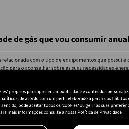
dade de gás que vou consumir anu
á relacionada com o tipo de equipamentos que possui e 
ção para o aconselhar sobre as suas necessidades energ
o de pedir gás?
kies' próprios para apresentar publicidade e conteúdos personali
nalíticos, de acordo com um perfil elaborado a partir dos hábitos
e sentido, pode aceitar todos os 'cookies' ou gerir as suas preferên
anutenção ao reservatório?
Para mais informações consulte a nossa
Política de Privacidade
.