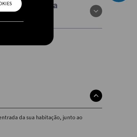
ervatório ou na
OKIES
ntrada da sua habitação, junto ao