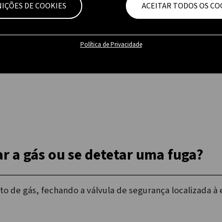
de detetar uma fuga de gás no res
NIÇÕES DE COOKIES
ACEITAR TODOS OS CO
Política de Privacidade
ar a gás ou se detetar uma fuga?
 de gás, fechando a válvula de segurança localizada à e