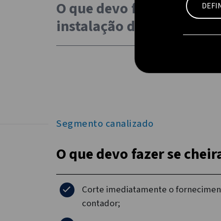
O que devo fazer no caso 
DEFI
instalação de gás?
Segmento canalizado
O que devo fazer se cheir
Corte imediatamente o fornecimento
contador;