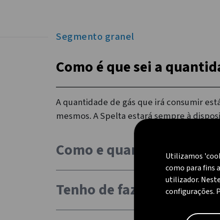
Segmento granel
Como é que sei a quanti
A quantidade de gás que irá consumir est
mesmos. A Spelta estará sempre à disposi
Como e quando é que tenh
Utilizamos 'coo
como para fins a
utilizador. Nest
Tenho de fazer alguma m
configurações. 