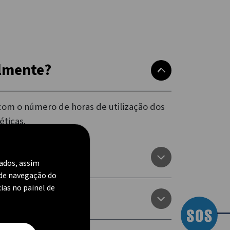
almente?
com o número de horas de utilização dos
éticas.
zados, assim
 de navegação do
cias no painel de
―