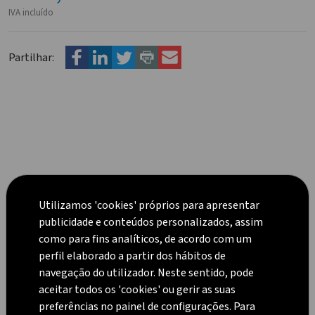
IVA incluído
Partilhar:
Utilizamos 'cookies' próprios para apresentar
publicidade e conteúdos personalizados, assim
Equipamentos a gás
como para fins analíticos, de acordo com um
perfil elaborado a partir dos hábitos de
navegação do utilizador. Neste sentido, pode
aceitar todos os 'cookies' ou gerir as suas
VER TUDO
preferências no painel de configurações. Para