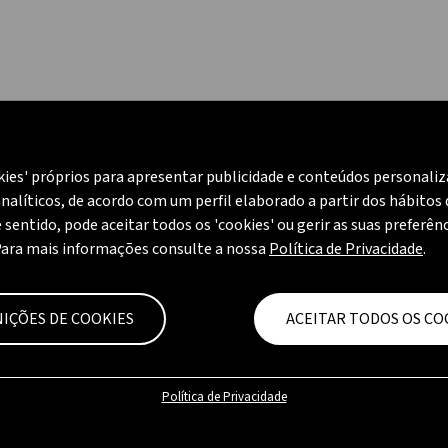
kies' próprios para apresentar publicidade e conteúdos personali
nalíticos, de acordo com um perfil elaborado a partir dos hábitos
CAMPANHA
CAMPANHA
e sentido, pode aceitar todos os 'cookies' ou gerir as suas preferên
Para mais informações consulte a nossa
Política de Privacidade
.
NIÇÕES DE COOKIES
ACEITAR TODOS OS CO
Política de Privacidade
Chama Azul 4200 Preto
Chama Azul CHIC