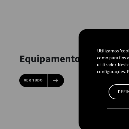
Utilizamos 'coo
Equipamentos a gás
como para fins a
utilizador. Nest
configurações. 
VER TUDO
DEFI