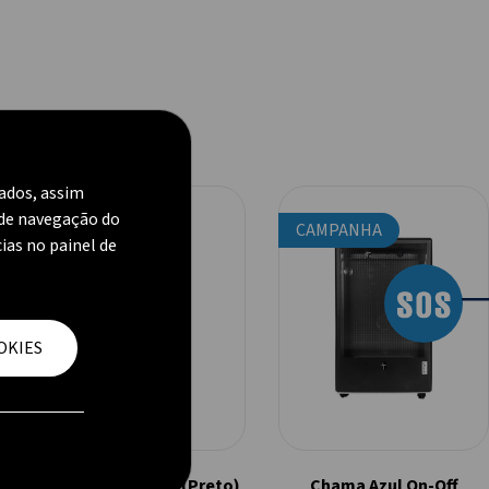
zados, assim
 de navegação do
CAMPANHA
CAMPANHA
cias no painel de
―
OKIES
Chama Azul CHIC (Preto)
Chama Azul On-Off