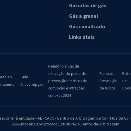
Garrafas de gás
Gás a granel
Gás canalizado
Links úteis
Relatório anual de
execução do plano de
Plano de
Polít
reito ao
Guia
prevenção de riscos de
Prevenção
de
nsumidor
Anticorrupção
corrupção e infrações
de Riscos
Cook
conexas 2024
 recorrer à entidade RAL - CACC - Centro de Arbitragem de Conflitos de 
www.madeira.gov.pt/cacc/Estrutura/O-Centro-de-Arbitragem