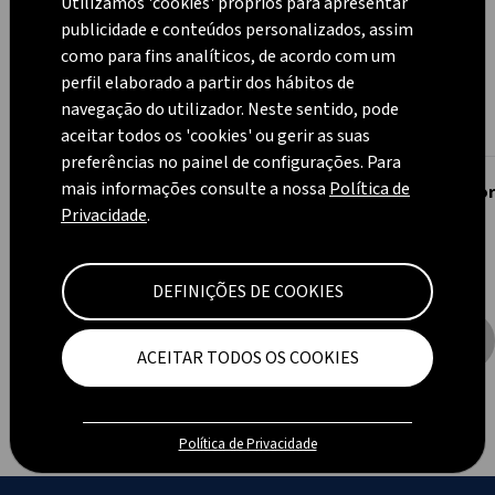
Utilizamos 'cookies' próprios para apresentar
publicidade e conteúdos personalizados, assim
como para fins analíticos, de acordo com um
perfil elaborado a partir dos hábitos de
navegação do utilizador. Neste sentido, pode
aceitar todos os 'cookies' ou gerir as suas
preferências no painel de configurações. Para
mais informações consulte a nossa
Política de
Chama Azul 4200 Preto
Chama Azul CHIC (Bo
Privacidade
.
121,00 €
146,00 €
DEFINIÇÕES DE COOKIES
ACEITAR TODOS OS COOKIES
Política de Privacidade