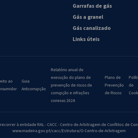
Garrafas de gás
Gás a granel
Gás canalizado
Links úteis
Relatório anual de
execução do plano de
Plano de
Polít
reito ao
Guia
prevenção de riscos de
Prevenção
de
nsumidor
Anticorrupção
corrupção e infrações
de Riscos
Cook
conexas 2024
 recorrer à entidade RAL - CACC - Centro de Arbitragem de Conflitos de 
www.madeira.gov.pt/cacc/Estrutura/O-Centro-de-Arbitragem