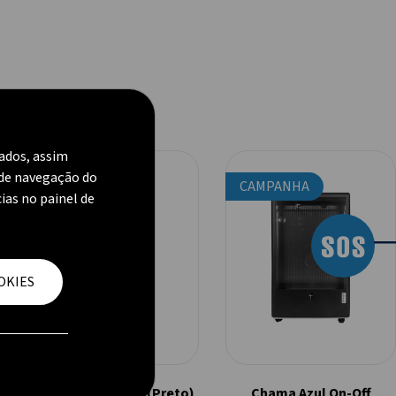
zados, assim
 de navegação do
CAMPANHA
CAMPANHA
cias no painel de
―
OKIES
Chama Azul CHIC (Preto)
Chama Azul On-Off