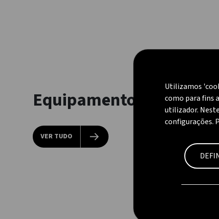
Utilizamos 'coo
Equipamentos a gás
como para fins a
utilizador. Nest
configurações. 
VER TUDO
DEFI