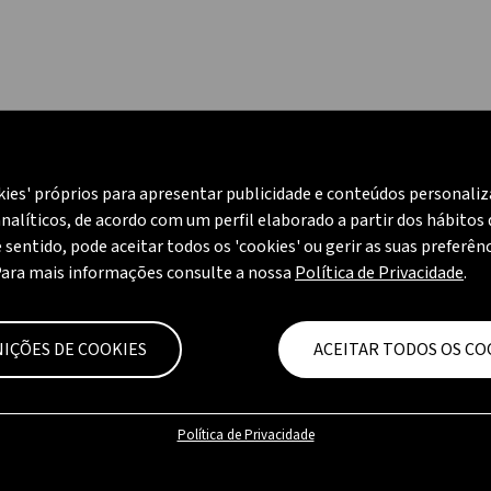
kies' próprios para apresentar publicidade e conteúdos personali
nalíticos, de acordo com um perfil elaborado a partir dos hábitos
CAMPANHA
CAMPANHA
e sentido, pode aceitar todos os 'cookies' ou gerir as suas preferên
Para mais informações consulte a nossa
Política de Privacidade
.
NIÇÕES DE COOKIES
ACEITAR TODOS OS CO
Política de Privacidade
Chama Azul 4200 Preto
Chama Azul CHIC