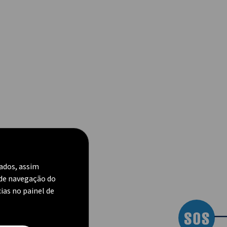
zados, assim
 de navegação do
cias no painel de
―