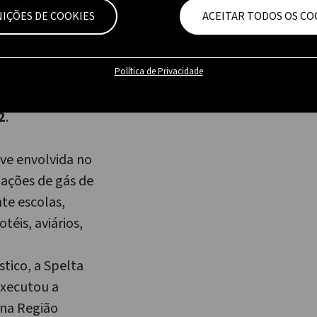
 legislação
NIÇÕES DE COOKIES
ACEITAR TODOS OS CO
e Obras Públicas
 Subcategoria
Política de Privacidade
e gás,
2
.
eve envolvida no
lações de gás de
e escolas,
téis, aviários,
tico, a Spelta
executou a
 na Região