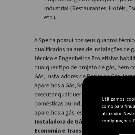
Industrial (Restaurantes, Hotéis, Esc
etc.).
A Spelta possui nos seus quadros técnico
qualificados na área de instalações de 
técnico e Engenheiros Projetistas habil
qualquer tipo de projeto de gás, bem 
Gás, Instaladores de Redes de Gás, Inst
Aparelhos a Gás, Soldador Qualificado 
executar qualquer tipo de instalações 
Utilizamos 'coo
domésticas ou industriais e reparação
como para fins a
aparelhos a gás, estando inscrita como
utilizador. Nest
Instaladora de Gás (EI)" na Direção R
configurações. 
Economia e Transportes Terrestre co