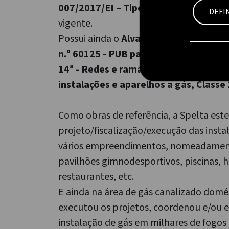
007/2017/EI – Tipo A+B
, nos termos da
DEFI
vigente.
Possui ainda o
Alvará de Empreiteiro d
n.º 60125 - PUB para a 4ª Categoria,
14ª - Redes e ramais de distribuição d
instalações e aparelhos a gás, Classe 
Como obras de referência, a Spelta est
projeto/fiscalização/execução das insta
vários empreendimentos, nomeadament
pavilhões gimnodesportivos, piscinas, ho
restaurantes, etc.
E ainda na área de gás canalizado domés
executou os projetos, coordenou e/ou 
instalação de gás em milhares de fogos