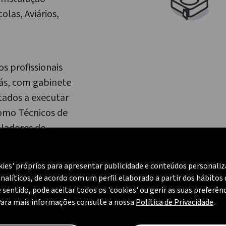
olas, Aviários,
s profissionais
gás, com gabinete
itados a executar
como Técnicos de
aladores de
de Aço aptos para
de GPL
kies' próprios para apresentar publicidade e conteúdos personali
 ou montagem de
nalíticos, de acordo com um perfil elaborado a partir dos hábitos
"Entidade
e sentido, pode aceitar todos os 'cookies' ou gerir as suas preferên
egional da
Para mais informações consulte a nossa
Política de Privacidade
.
m o n.º