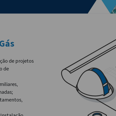
 Gás
ção de projetos
o de
miliares,
nadas;
rtamentos,
 Instalação